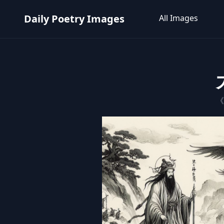
Daily Poetry Images
All Images
《