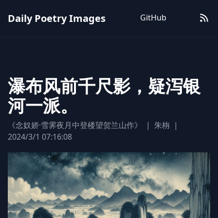
Daily Poetry Images
GitHub
瀑布风前千尺影，疑泻银
河一派。
《念奴娇·雪霁夜月中登楼望贺兰山作》
|
朱栴
|
2024/3/1 07:16:08