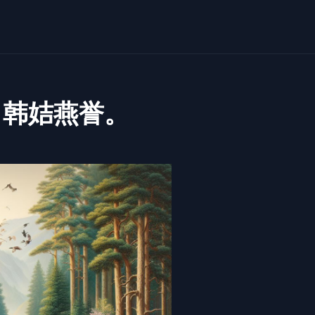
，韩姞燕誉。