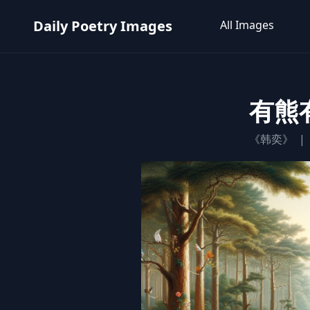
Daily Poetry Images
All Images
有熊
《韩奕》
|